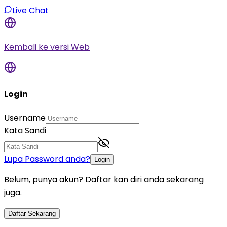
Live Chat
Kembali ke versi Web
Login
Username
Kata Sandi
Lupa Password anda?
Login
Belum, punya akun? Daftar kan diri anda sekarang
juga.
Daftar Sekarang